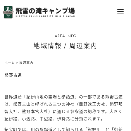
S
k
メ
i
ニ
p
ュ
t
ー
AREA INFO
o
地域情報 / 周辺案内
c
o
n
>
ホーム
周辺案内
t
熊野古道
e
n
t
世界遺産「紀伊山地の霊場と参詣道」の一部である熊野古道
は、熊野三山と呼ばれる三つの神社（熊野速玉大社、熊野那
智大社、熊野本宮大社）に通じる参詣道の総称です。大きく
紀伊路、小辺路、中辺路、伊勢路に分類されます。
紀宝町では、川の参詣道として知られる「熊野川」と「御船