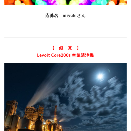
応募名 miyukiさん
【 銀 賞 】
Levoit Core200s 空気清浄機