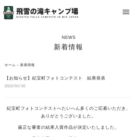
S
k
メ
i
ニ
p
ュ
t
ー
NEWS
o
新着情報
c
o
n
ホーム
新着情報
>
t
【お知らせ】紀宝町フォトコンテスト 結果発表
e
2022/01/30
n
t
紀宝町フォトコンテストへたいへん多くのご応募いただき、
ありがとうございました。
厳正な審査の結果入賞作品が決定いたしました。